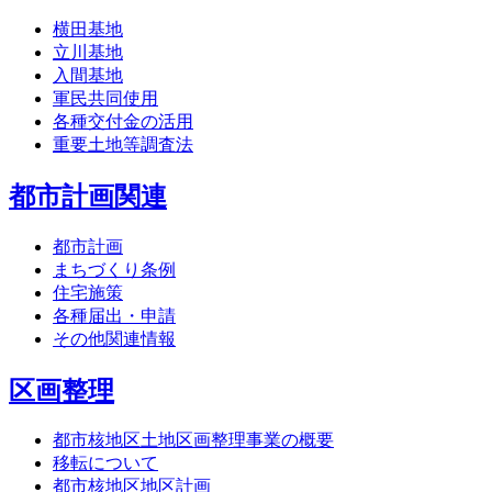
横田基地
立川基地
入間基地
軍民共同使用
各種交付金の活用
重要土地等調査法
都市計画関連
都市計画
まちづくり条例
住宅施策
各種届出・申請
その他関連情報
区画整理
都市核地区土地区画整理事業の概要
移転について
都市核地区地区計画