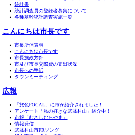
統計書
統計調査員の登録者募集について
各種基幹統計調査実施一覧
こんにちは市長です
市長所信表明
こんにちは市長です
市長施政方針
市及び市長交際費の支出状況
市長への手紙
タウンミーティング
広報
「旅色FOCAL」に市が紹介されました！
アンケート「私の好きな武蔵村山」紹介中！
市報「むさしむらやま」
情報発信
武蔵村山市PRソング