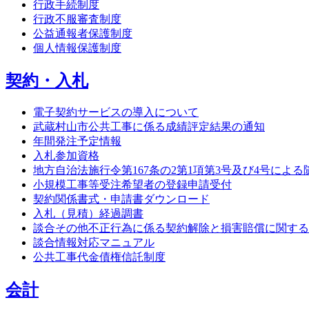
行政手続制度
行政不服審査制度
公益通報者保護制度
個人情報保護制度
契約・入札
電子契約サービスの導入について
武蔵村山市公共工事に係る成績評定結果の通知
年間発注予定情報
入札参加資格
地方自治法施行令第167条の2第1項第3号及び4号によ
小規模工事等受注希望者の登録申請受付
契約関係書式・申請書ダウンロード
入札（見積）経過調書
談合その他不正行為に係る契約解除と損害賠償に関する
談合情報対応マニュアル
公共工事代金債権信託制度
会計