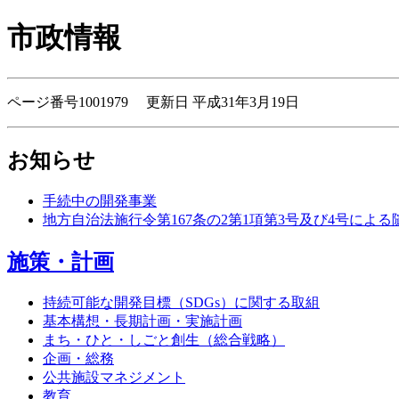
市政情報
ページ番号1001979 更新日 平成31年3月19日
お知らせ
手続中の開発事業
地方自治法施行令第167条の2第1項第3号及び4号によ
施策・計画
持続可能な開発目標（SDGs）に関する取組
基本構想・長期計画・実施計画
まち・ひと・しごと創生（総合戦略）
企画・総務
公共施設マネジメント
教育