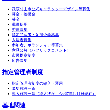
武蔵村山市公式キャラクターデザイン等募集
募金・義援金
募金
職員採用
委員募集
指定管理者・参加企業募集
入居者募集
参加者、ボランティア等募集
意見公募（パブリックコメント）
市民提案制度
広告募集
指定管理者制度
指定管理者制度の導入・運用
募集施設一覧
導入施設一覧（導入状況 令和7年1月1日現在）
基地関連