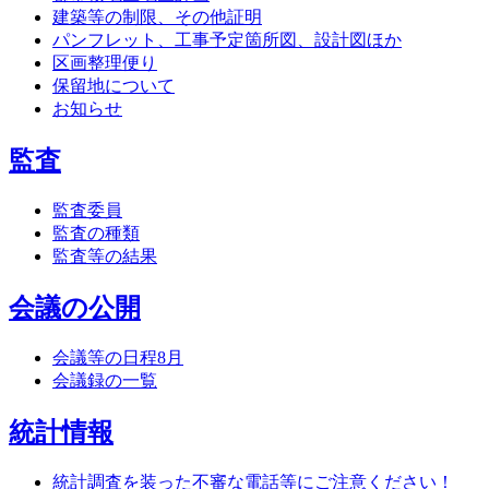
建築等の制限、その他証明
パンフレット、工事予定箇所図、設計図ほか
区画整理便り
保留地について
お知らせ
監査
監査委員
監査の種類
監査等の結果
会議の公開
会議等の日程8月
会議録の一覧
統計情報
統計調査を装った不審な電話等にご注意ください！