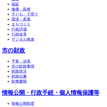
福祉
健康・医療
子ども・子育て
環境・産業
まちづくり
行政評価
行政改革
デジタル推進
市の財政
予算・決算
市の財政事情
財政状況
財政白書
財務書類
情報公開・行政手続・個人情報保護等
情報公開制度