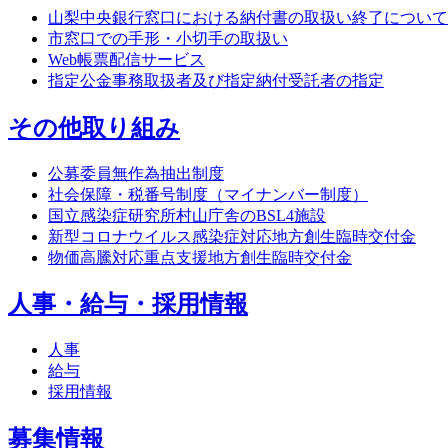
山梨中央銀行窓口における納付書の取扱い終了について
市窓口での手形・小切手の取扱い
Web帳票配信サービス
指定公金事務取扱者及び指定納付受託者の指定
その他取り組み
公募委員無作為抽出制度
社会保障・税番号制度（マイナンバー制度）
国立感染症研究所村山庁舎のBSL4施設
新型コロナウイルス感染症対応地方創生臨時交付金
物価高騰対応重点支援地方創生臨時交付金
人事・給与・採用情報
人事
給与
採用情報
募集情報