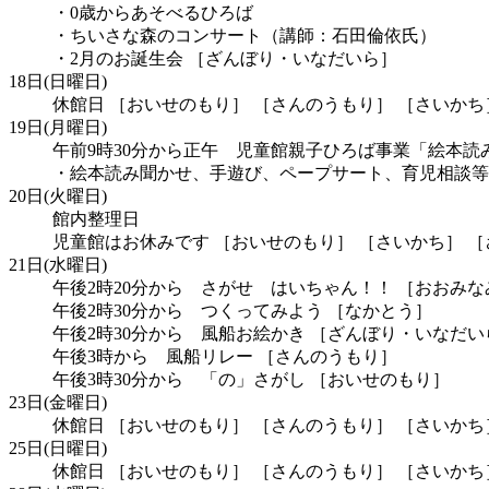
・0歳からあそべるひろば
・ちいさな森のコンサート（講師：石田倫依氏）
・2月のお誕生会 ［ざんぼり・いなだいら］
18日(日曜日)
休館日 ［おいせのもり］ ［さんのうもり］ ［さいかち
19日(月曜日)
午前9時30分から正午 児童館親子ひろば事業「絵本
・絵本読み聞かせ、手遊び、ペープサート、育児相談等
20日(火曜日)
館内整理日
児童館はお休みです ［おいせのもり］ ［さいかち］ 
21日(水曜日)
午後2時20分から さがせ はいちゃん！！ ［おおみな
午後2時30分から つくってみよう ［なかとう］
午後2時30分から 風船お絵かき ［ざんぼり・いなだい
午後3時から 風船リレー ［さんのうもり］
午後3時30分から 「の」さがし ［おいせのもり］
23日(金曜日)
休館日 ［おいせのもり］ ［さんのうもり］ ［さいかち
25日(日曜日)
休館日 ［おいせのもり］ ［さんのうもり］ ［さいかち