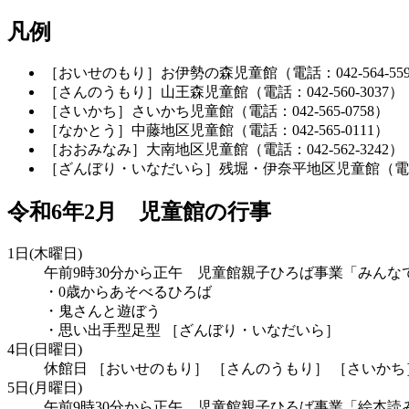
凡例
［おいせのもり］お伊勢の森児童館（電話：042-564-55
［さんのうもり］山王森児童館（電話：042-560-3037）
［さいかち］さいかち児童館（電話：042-565-0758）
［なかとう］中藤地区児童館（電話：042-565-0111）
［おおみなみ］大南地区児童館（電話：042-562-3242）
［ざんぼり・いなだいら］残堀・伊奈平地区児童館（電話：04
令和6年2月 児童館の行事
1日(木曜日)
午前9時30分から正午 児童館親子ひろば事業「みんな
・0歳からあそべるひろば
・鬼さんと遊ぼう
・思い出手型足型 ［ざんぼり・いなだいら］
4日(日曜日)
休館日 ［おいせのもり］ ［さんのうもり］ ［さいかち
5日(月曜日)
午前9時30分から正午 児童館親子ひろば事業「絵本