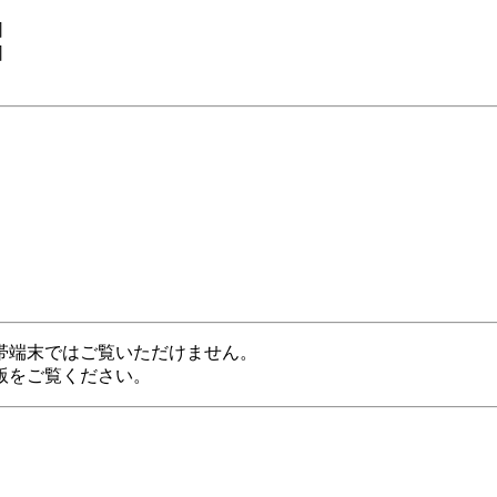
］
］
帯端末ではご覧いただけません。
版をご覧ください。