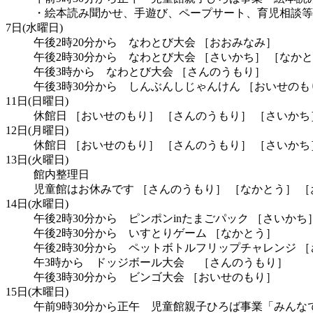
・絵本読み聞かせ、手遊び、ペープサート、育児相談等
7日(水曜日)
午後2時20分から なわとび大会 ［おおみなみ］
午後2時30分から なわとび大会 ［さいかち］ ［なか
午後3時から なわとび大会 ［さんのうもり］
午後3時30分から しんぶんしじゃんけん ［おいせのも
11日(日曜日)
休館日 ［おいせのもり］ ［さんのうもり］ ［さいかち
12日(月曜日)
休館日 ［おいせのもり］ ［さんのうもり］ ［さいかち
13日(火曜日)
館内整理日
児童館はお休みです ［さんのうもり］ ［なかとう］ 
14日(水曜日)
午後2時30分から ピンポンinたまごパック ［さいかち
午後2時30分から いすとりゲーム ［なかとう］
午後2時30分から ペットボトルフリップチャレンジ 
午3時から ドッジボール大会 ［さんのうもり］
午後3時30分から ビンゴ大会 ［おいせのもり］
15日(木曜日)
午前9時30分から正午 児童館親子ひろば事業「みんな