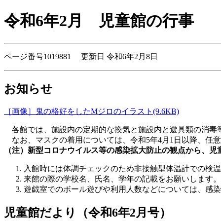
令和6年2月 児童館の行事
ページ番号1019881 更新日 令和6年2月8日
お知らせ
［画像］鬼の格好をしたMジロのイラスト(9.6KB)
各館では、施設内の定期的な換気と施設内と遊具類の消毒等
なお、マスクの着用については、令和5年4月1日以降、任
（注）新型コロナウイルス等の感染拡大防止の観点から、児
入館時には体調チェックのため非接触型体温計での検温
来館の際の学校名、氏名、学年の記載をお願いします。
遊戯室でのボール遊びや利用人数などについては、感染
児童館だより（令和6年2月号）