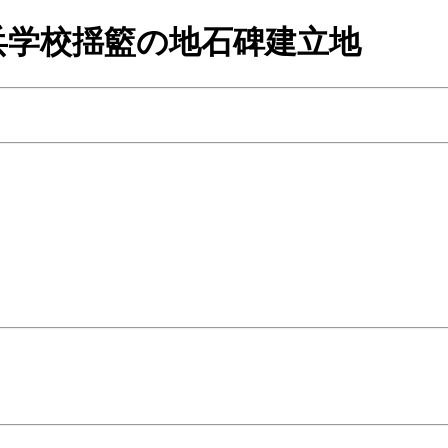
兵学校揺籃の地石碑建立地