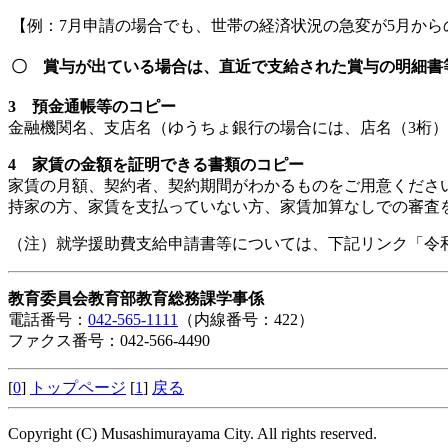
【例：7月申請の場合でも、世帯の経済状況の急変が5月から
〇 賞与が出ている場合は、直近で支給された賞与の明細書
3 預金通帳等のコピー
金融機関名、支店名（ゆうちょ銀行の場合には、店名（3桁
4 家賃の金額を証明できる書類のコピー
家賃の月額、契約者、契約期間がわかるものをご用意くださ
持家の方、家賃を支払っていない方、家賃加算なしでの審査
（注）就学援助費支給申請書等については、下記リンク「令
教育委員会教育部教育総務課学事係
電話番号：
042-565-1111
（内線番号：422）
ファクス番号：042-566-4490
[
0
]
トップページ
[
1
]
戻る
Copyright (C) Musashimurayama City. All rights reserved.