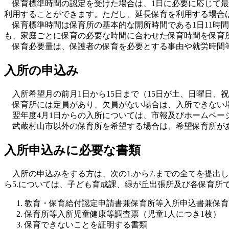
保育標準時間の認定を受けた場合は、1日に必要に応じて最大
利用することができます。ただし、延長保育を利用する場合
保育標準時間は保育所の基本的な開所時間である1日11時間
も、家庭ごとに保育の必要な時間に合わせた保育時間を保育所
保育必要量は、保護者の保育を必要とする事由や就労時間等
入所の申込み
入所希望月の前月1日から15日まで（15日が土、日曜日、
保育所には定員があり、欠員がない場合は、入所できない
翌年度4月1日からの入所については、市報及びホームペー
武蔵村山市以外の保育所を希望する場合は、希望保育所があ
入所申込みに必要な書類
入所の申込みをする方は、次の1.から7.までの全てを提出
ら5.については、子ども育成課、緑が丘出張所及び各保育
教育・保育給付認定申請書兼保育所等入所申込書兼保育
保育所等入所児童健康等調査票（児童1人につき1枚）
保育できないことを証明する書類