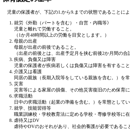
児童の保護者が、下記の1.から9.までの状態であることに
就労《外勤（パートを含む）・自営・内職等》
児童と離れて労働すること。
（1か月48時間以上の労働を目安とします。）
母親の出産
母親が出産の前後であること。
（出産の前後とは、出産予定月を挟む前後2か月間の合
疾病、負傷又は障害
児童の保護者が疾病若しくは負傷又は障害を有すること
介護又は看護
同居の親族（長期入院等をしている親族を含む。）を常
災害
災害等による家屋の損傷、その他災害復旧のため保育に
求職活動
日中の求職活動（起業の準備を含む。）を常態としてい
就学、技能習得等
職業訓練校・学校教育法に定める学校・専修学校等に在
虐待又はDV
虐待やDVのおそれがあり、社会的養護が必要であるこ