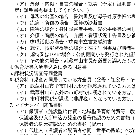
（ア） 外勤・内職・自営の場合：就労（予定）証明書
定）証明書も提出してください。）
（イ） 母親の出産の場合：誓約書及び母子健康手帳の
（ウ） 疾病・負傷の場合：医師の診断書
（エ） 障害の場合：身体障害者手帳、愛の手帳等の写
（オ） 介護・看護の場合：介護・看護状況申告書及び
（カ） 求職活動の場合：求職申立書兼誓約書
（キ） 就学、技能習得等の場合：在学証明書及び時間
（ク） 虐待又はDVの場合：公的機関から発行された証
（ケ） その他の場合：武蔵村山市長が必要と認めたも
保育所等入所申込みに係る同意書
課税状況調査等同意書
税資料（児童と同居している方全員（父母・祖父母・そ
（ア） 武蔵村山市で市町村民税が課税されている方又
（イ） 武蔵村山市以外の市町村で課税されている方は
（ウ） 市町村民税が課税（非課税）となっている方は
マイナンバー関係書類
（ア）保護者（施設型給付費・地域型保育給付費等 教
・保護者及び入所申込み児童の番号確認のための書類（
・保護者の身元確認のための書類（提示）
（イ）代理人（保護者の配偶者や同一世帯の親族）の方