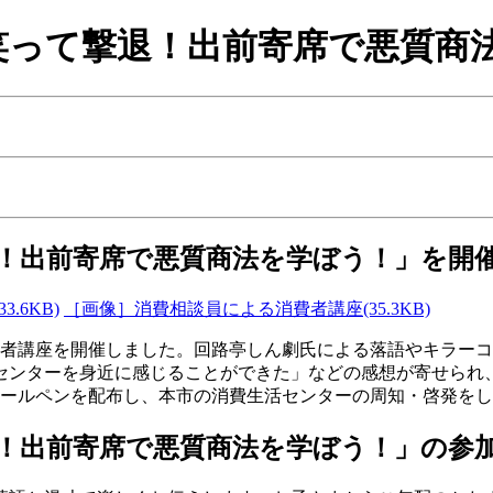
笑って撃退！出前寄席で悪質商
退！出前寄席で悪質商法を学ぼう！」を開
.6KB)
［画像］消費相談員による消費者講座(35.3KB)
費者講座を開催しました。回路亭しん劇氏による落語やキラー
センターを身近に感じることができた」などの感想が寄せられ
ボールペンを配布し、本市の消費生活センターの周知・啓発を
退！出前寄席で悪質商法を学ぼう！」の参