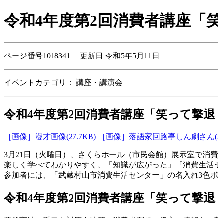
令和4年度第2回消費者講座「
ページ番号1018341 更新日 令和5年5月11日
イベントカテゴリ：
講座・講演会
令和4年度第2回消費者講座「笑って撃
［画像］漫才画像(27.7KB)
［画像］落語家回路亭しん劇さん(33
3月21日（火曜日）、さくらホール（市民会館）展示室で消
楽しく学べてわかりやすく、「知識が広がった」「消費生活
参加者には、「武蔵村山市消費生活センター」の名入れ3色
令和4年度第2回消費者講座「笑って撃