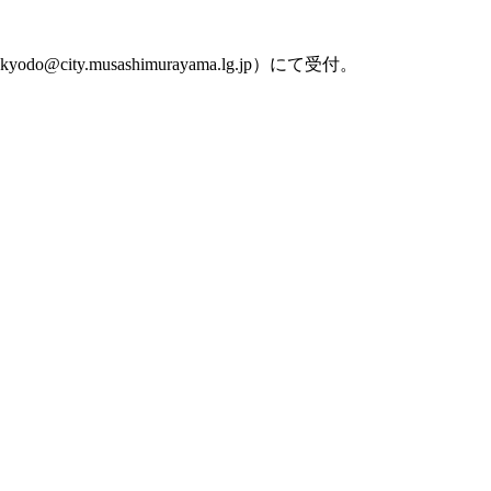
y.musashimurayama.lg.jp）にて受付。